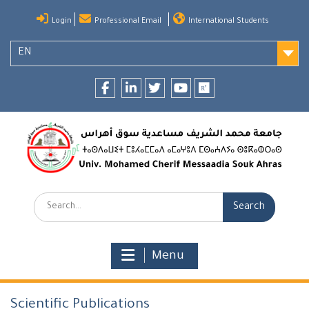
Skip
Login
Professional Email
International Students
to
content
EN
Facebook
LinkedIn
twitter
youtube
researchgate
Search:
Menu
Scientific Publications