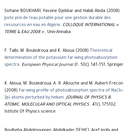
Sofiane BOUKHARI, Yassine Djebbar and Habib Abida (2008)
Juste prix de l'eau potable pour une gestion durable des
ressources en eau en Algérie
.
COLLOQUE INTERNATIONAL «
TERRE & EAU 2008 »
, Univ-Annaba
F. Talbi, M. Bouledroua and K. Alioua (2008)
Theoretical
determination of the potassium far-wing photoabsorption
spectra
.
European Physical Journal D
, 50(), 141–151, Springer
K. Alioua, M. Bouledroua, A. R. Allouche and M. Aubert-Frécon
(2008)
Far-wing profile of photoabsorption spectra of Na(3s–
3p) atoms perturbed by helium
.
JOURNAL OF PHYSICS B:
ATOMIC, MOLECULAR AND OPTICAL PHYSICS
, 41(), 175102,
Istitute Of Physics science
Boulbeba Abdelmoumen, Abdelkader DEHICI, Aref Jeribi and