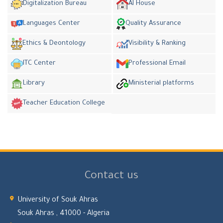
Digitalization Bureau
AI House
Languages Center
Quality Assurance
Ethics & Deontology
Visibility & Ranking
ITC Center
Professional Email
Library
Ministerial platforms
Teacher Education College
Contact us
University of Souk Ahras
Souk Ahras , 41000 - Algeria