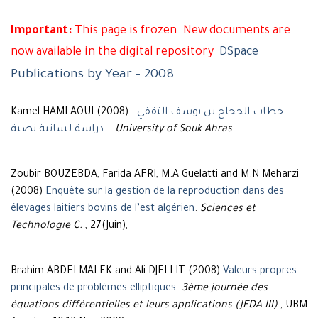
Important:
This page is frozen. New documents are
now available in the digital repository
DSpace
Publications by Year - 2008
Kamel HAMLAOUI (2008)
خطاب الحجاج بن يوسف الثقفي -
دراسة لسانية نصية -
.
University of Souk Ahras
Zoubir BOUZEBDA, Farida AFRI, M.A Guelatti and M.N Meharzi
(2008)
Enquête sur la gestion de la reproduction dans des
élevages laitiers bovins de l’est algérien
.
Sciences et
Technologie C.
, 27(Juin),
Brahim ABDELMALEK and Ali DJELLIT (2008)
Valeurs propres
principales de problèmes elliptiques
.
3ème journée des
équations différentielles et leurs applications (JEDA III)
, UBM