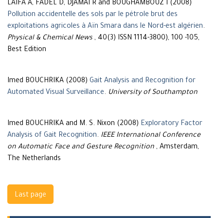
LAIFA A, FADEL D, DJAMAI R and BOUGHAMBOUZ I (2008)
Pollution accidentelle des sols par le pétrole brut des
exploitations agricoles à Aïn Smara dans le Nord-est algérien
.
Physical & Chemical News
, 40(3) ISSN 1114-3800), 100 -105,
Best Edition
Imed BOUCHRIKA (2008)
Gait Analysis and Recognition for
Automated Visual Surveillance
.
University of Southampton
Imed BOUCHRIKA and M. S. Nixon (2008)
Exploratory Factor
Analysis of Gait Recognition
.
IEEE International Conference
on Automatic Face and Gesture Recognition
, Amsterdam,
The Netherlands
Navigation
Last page