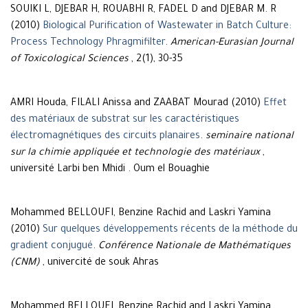
SOUIKI L, DJEBAR H, ROUABHI R, FADEL D and DJEBAR M. R
(2010)
Biological Purification of Wastewater in Batch Culture:
Process Technology Phragmifilter
.
American-Eurasian Journal
of Toxicological Sciences
, 2(1), 30-35
AMRI Houda, FILALI Anissa and ZAABAT Mourad (2010)
Effet
des matériaux de substrat sur les caractéristiques
électromagnétiques des circuits planaires
.
seminaire national
sur la chimie appliquée et technologie des matériaux
,
université Larbi ben Mhidi . Oum el Bouaghie
Mohammed BELLOUFI, Benzine Rachid and Laskri Yamina
(2010)
Sur quelques développements récents de la méthode du
gradient conjugué
.
Conférence Nationale de Mathématiques
(CNM)
, univercité de souk Ahras
Mohammed BELLOUFI, Benzine Rachid and Laskri Yamina