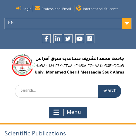
Skip
Login
Professional Email
International Students
to
content
EN
Facebook
LinkedIn
twitter
youtube
researchgate
Search:
Menu
Scientific Publications