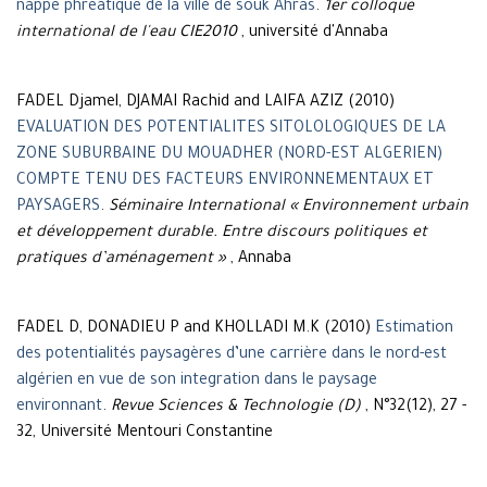
nappe phréatique de la ville de souk Ahras
.
1er colloque
international de l'eau CIE2010
, université d'Annaba
FADEL Djamel, DJAMAI Rachid and LAIFA AZIZ (2010)
EVALUATION DES POTENTIALITES SITOLOLOGIQUES DE LA
ZONE SUBURBAINE DU MOUADHER (NORD-EST ALGERIEN)
COMPTE TENU DES FACTEURS ENVIRONNEMENTAUX ET
PAYSAGERS
.
Séminaire International « Environnement urbain
et développement durable. Entre discours politiques et
pratiques d’aménagement »
, Annaba
FADEL D, DONADIEU P and KHOLLADI M.K (2010)
Estimation
des potentialités paysagères d’une carrière dans le nord-est
algérien en vue de son integration dans le paysage
environnant
.
Revue Sciences & Technologie (D)
, N°32(12), 27 -
32, Université Mentouri Constantine