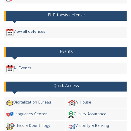
PhD thesis defense
View all defenses
Events
All Events
Quick Access
Digitalization Bureau
AI House
Languages Center
Quality Assurance
Ethics & Deontology
Visibility & Ranking