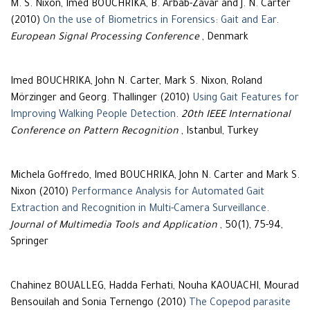
M. S. Nixon, Imed BOUCHRIKA, B. Arbab-Zavar and J. N. Carter
(2010)
On the use of Biometrics in Forensics: Gait and Ear
.
European Signal Processing Conference
, Denmark
Imed BOUCHRIKA, John N. Carter, Mark S. Nixon, Roland
Mörzinger and Georg. Thallinger (2010)
Using Gait Features for
Improving Walking People Detection
.
20th IEEE International
Conference on Pattern Recognition
, Istanbul, Turkey
Michela Goffredo, Imed BOUCHRIKA, John N. Carter and Mark S.
Nixon (2010)
Performance Analysis for Automated Gait
Extraction and Recognition in Multi-Camera Surveillance
.
Journal of Multimedia Tools and Application
, 50(1), 75-94,
Springer
Chahinez BOUALLEG, Hadda Ferhati, Nouha KAOUACHI, Mourad
Bensouilah and Sonia Ternengo (2010)
The Copepod parasite