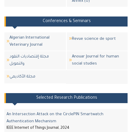
Annex (0)
Conferences & Seminars
Algerian International
Revue science de sport
Veterinary Journal
مجلة إقتصاديات النقود
Anouar Journal for human
والتمويل
social studies
مجلة اﻷكاديمي
Selected Research Publications
An Intersection Attack on the CirclePIN Smartwatch
Authentication Mechanism
IEEE Internet of Things Journal, 2024