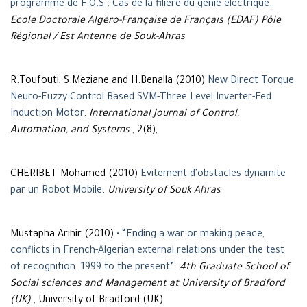
programme de F.O.S : Cas de la filière du génie électrique
.
Ecole Doctorale Algéro-Française de Français (EDAF) Pôle
Régional / Est Antenne de Souk-Ahras
R.Toufouti, S.Meziane and H.Benalla (2010)
New Direct Torque
Neuro-Fuzzy Control Based SVM-Three Level Inverter-Fed
Induction Motor
.
International Journal of Control,
Automation, and Systems
, 2(8),
CHERIBET Mohamed (2010)
Evitement d'obstacles dynamite
par un Robot Mobile
.
University of Souk Ahras
Mustapha Arihir (2010)
• “Ending a war or making peace,
conflicts in French-Algerian external relations under the test
of recognition. 1999 to the present”
.
4th Graduate School of
Social sciences and Management at University of Bradford
(UK)
, University of Bradford (UK)