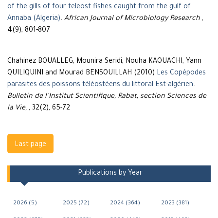
of the gills of four teleost fishes caught from the gulf of
Annaba (Algeria)
.
African Journal of Microbiology Research
,
4(9), 801-807
Chahinez BOUALLEG, Mounira Seridi, Nouha KAOUACHI, Yann
QUILIQUINI and Mourad BENSOUILLAH (2010)
Les Copépodes
parasites des poissons téléostéens du littoral Est-algérien
.
Bulletin de l’Institut Scientifique, Rabat, section Sciences de
la Vie,
, 32(2), 65-72
Navigation
Last page
Publications by Year
2026 (5)
2025 (72)
2024 (364)
2023 (381)