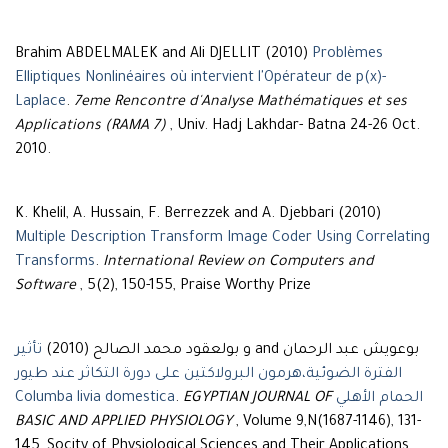
Brahim ABDELMALEK and Ali DJELLIT (2010)
Problèmes
Elliptiques Nonlinéaires où intervient l'Opérateur de p(x)-
Laplace
.
7eme Rencontre d'Analyse Mathématiques et ses
Applications (RAMA 7)
, Univ. Hadj Lakhdar- Batna 24-26 Oct.
2010.
K. Khelil, A. Hussain, F. Berrezzek and A. Djebbari (2010)
Multiple Description Transform Image Coder Using Correlating
Transforms
.
International Review on Computers and
Software
, 5(2), 150-155, Praise Worthy Prize
بوعويش عبد الرحمان and و بولعقود محمد الصالح (2010)
تأثير
الفترة الضوئية،هرمون البرولاكتين على دورة التكاثر عند طيور
.
EGYPTIAN JOURNAL OF
الحمام الأهلي Columba livia domestica
BASIC AND APPLIED PHYSIOLOGY
, Volume 9,N(1687-1146), 131-
145, Socity of Physiological Sciences and Their Applications