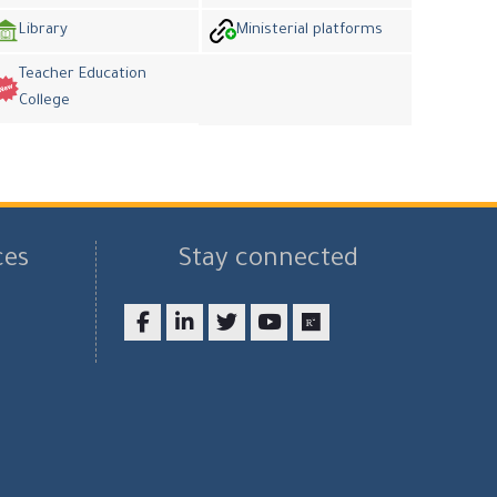
Library
Ministerial platforms
Teacher Education
College
ces
Stay connected
Facebook
LinkedIn
twitter
youtube
researchgate