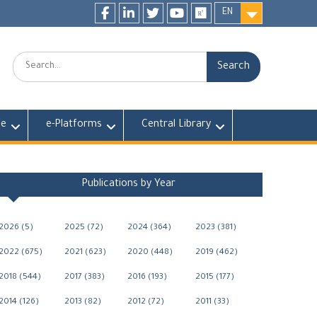
EN
Facebook
LinkedIn
twitter
youtube
researchgate
Search:
fe
e-Platforms
Central Library
Publications by Year
2026 (5)
2025 (72)
2024 (364)
2023 (381)
2022 (675)
2021 (623)
2020 (448)
2019 (462)
2018 (544)
2017 (383)
2016 (193)
2015 (177)
2014 (126)
2013 (82)
2012 (72)
2011 (33)