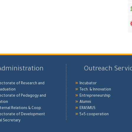
Administration
Outreach Servi
ectorate of Research and
Incubator
aduation
Tech. & Innovation
ectorate of Pedagogy and
Entrepreneurship
ation
Alumni
xternal Relations & Coop.
ERASMUS
ectorate of Development
5+5 cooperation
l Secretary