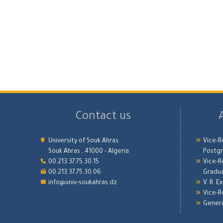
Contact us
University of Souk Ahras
Vice-R
Souk Ahras , 41000 - Algeria
Postgr
00.213.37.75.30.15
Vice-R
00.213.37.75.30.06
Gradu
info@univ-soukahras.dz
V. R. E
Vice-R
Genera