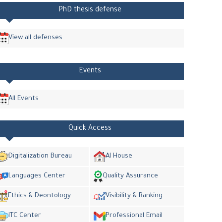
PhD thesis defense
View all defenses
Events
All Events
Quick Access
Digitalization Bureau
AI House
Languages Center
Quality Assurance
Ethics & Deontology
Visibility & Ranking
ITC Center
Professional Email