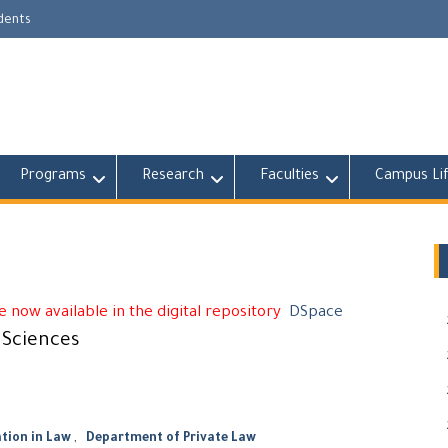
udents
Programs
Research
Faculties
Campus Li
 now available in the digital repository
DSpace
l Sciences
ion in Law
,
Department of Private Law