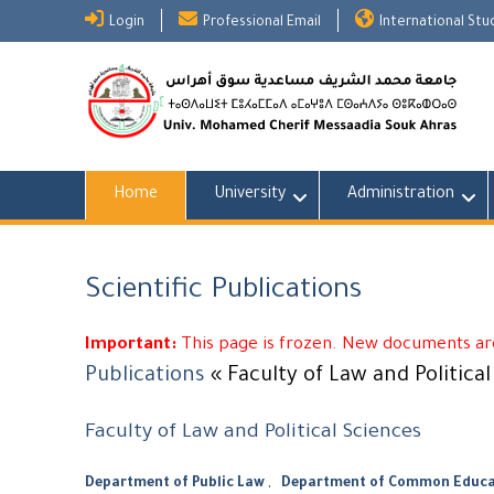
Skip
Login
Professional Email
International St
to
content
Home
University
Administration
Scientific Publications
Important:
This page is frozen. New documents are
Publications
« Faculty of Law and Politica
Faculty of Law and Political Sciences
Department of Public Law
,
Department of Common Educat