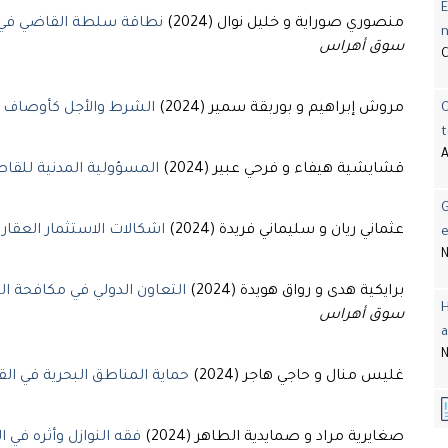
E
منصوري صوراية و خليل نوال (2024)
نطاقة سلطة القاضي في ال
سوق أهراس
مروش إبراهيم و بوربقة سمير (2024)
الشرط والأجل كأوصاف للا
t
A
قشايشية هيفاء و فرحي عبير (2024)
المسؤولية المدنية للقاص
G
عثماني ريان و سليماني فريدة (2024)
اشكالات الاستثمار العقار
e
N
برايكية هدى و رواق هويدة (2024)
التعاون الدولي في مكافحة الج
H
سوق أهراس
a
N
غليس منال و حاجي هاجر (2024)
حماية المناطق البحرية في القا
صغايرية مراد و صمايدية الطاهر (2024)
فقه النوازل وأثره في الق