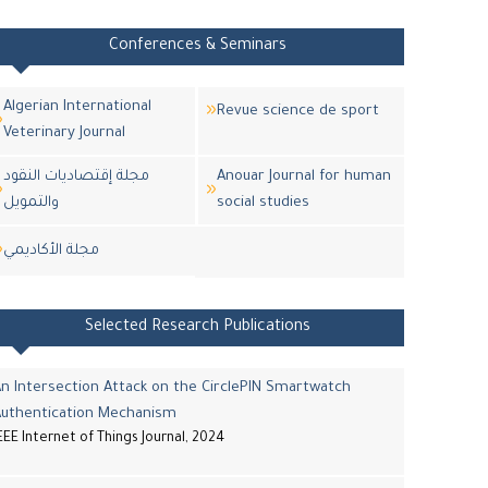
Conferences & Seminars
Algerian International
Revue science de sport
Veterinary Journal
مجلة إقتصاديات النقود
Anouar Journal for human
والتمويل
social studies
مجلة اﻷكاديمي
Selected Research Publications
n Intersection Attack on the CirclePIN Smartwatch
Authentication Mechanism
EEE Internet of Things Journal, 2024