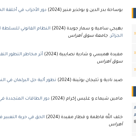
بوساحة بدر الدين و بوخذير منير (2024)
دور الأحزاب في أخلقة ال
بهيجي سامية و سمار جويدة (2024)
النظام القانوني للسلطة ا
جامعة سوق أهراس
.
الجزائر
مفيدة هميسي و شادية نصايبية (2024)
أثر مخاطر التطور التق
سوق أهراس
صيد نادية و ثليجان بوثينة (2024)
تطور ألية حل البرلمان في الن
مامين شيماء و غليس إكرام (2024)
دور الطاقات المتجددة في 
A
خلف الله فاطمة و قطار مفيدة (2024)
الحق في حرية التعبير ف
I
أهراس