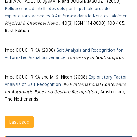
LAIFA A, FADEL D, DJAMAI R and BOUGHAMBOUZ I (2008)
Pollution accidentelle des sols par le pétrole brut des
exploitations agricoles à Aïn Smara dans le Nord-est algérien
.
Physical & Chemical News
, 40(3) ISSN 1114-3800), 100 -105,
Best Edition
Imed BOUCHRIKA (2008)
Gait Analysis and Recognition for
Automated Visual Surveillance
.
University of Southampton
Imed BOUCHRIKA and M. S. Nixon (2008)
Exploratory Factor
Analysis of Gait Recognition
.
IEEE International Conference
on Automatic Face and Gesture Recognition
, Amsterdam,
The Netherlands
Navigation
Last page