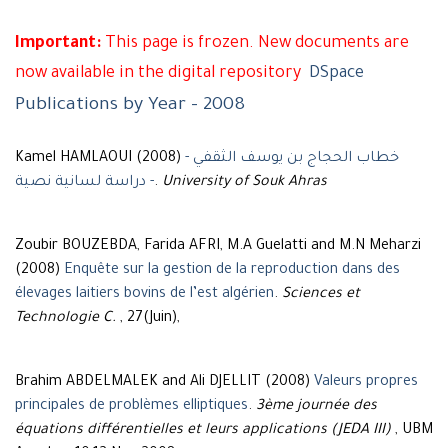
Important:
This page is frozen. New documents are
now available in the digital repository
DSpace
Publications by Year - 2008
Kamel HAMLAOUI (2008)
خطاب الحجاج بن يوسف الثقفي -
دراسة لسانية نصية -
.
University of Souk Ahras
Zoubir BOUZEBDA, Farida AFRI, M.A Guelatti and M.N Meharzi
(2008)
Enquête sur la gestion de la reproduction dans des
élevages laitiers bovins de l’est algérien
.
Sciences et
Technologie C.
, 27(Juin),
Brahim ABDELMALEK and Ali DJELLIT (2008)
Valeurs propres
principales de problèmes elliptiques
.
3ème journée des
équations différentielles et leurs applications (JEDA III)
, UBM