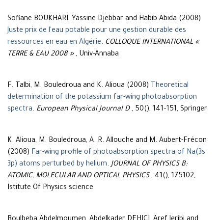
Sofiane BOUKHARI, Yassine Djebbar and Habib Abida (2008)
Juste prix de l'eau potable pour une gestion durable des
ressources en eau en Algérie
.
COLLOQUE INTERNATIONAL «
TERRE & EAU 2008 »
, Univ-Annaba
F. Talbi, M. Bouledroua and K. Alioua (2008)
Theoretical
determination of the potassium far-wing photoabsorption
spectra
.
European Physical Journal D
, 50(), 141–151, Springer
K. Alioua, M. Bouledroua, A. R. Allouche and M. Aubert-Frécon
(2008)
Far-wing profile of photoabsorption spectra of Na(3s–
3p) atoms perturbed by helium
.
JOURNAL OF PHYSICS B:
ATOMIC, MOLECULAR AND OPTICAL PHYSICS
, 41(), 175102,
Istitute Of Physics science
Boulbeba Abdelmoumen, Abdelkader DEHICI, Aref Jeribi and