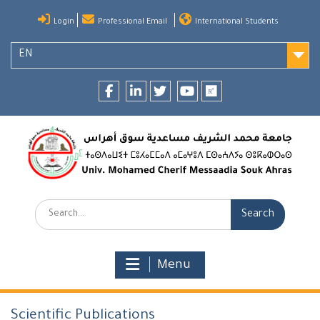
Skip
Login
Professional Email
International Students
to
content
EN
Facebook
LinkedIn
twitter
youtube
researchgate
Search:
Menu
Scientific Publications