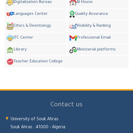
Digitalization Bureau
AI House
Languages Center
Quality Assurance
Ethics & Deontology
Visibility & Ranking
ITC Center
Professional Email
Library
Ministerial platforms
Teacher Education College
Contact us
University of Souk Ahras
Souk Ahras , 41000 - Algeria