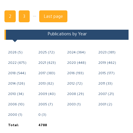
Navigation
...
2
3
Last page
Publications by Year
2026 (5)
2025 (72)
2024 (364)
2023 (381)
2022 (675)
2021 (623)
2020 (448)
2019 (462)
2018 (544)
2017 (383)
2016 (193)
2015 (177)
2014 (126)
2013 (82)
2012 (72)
2011 (33)
2010 (34)
2009 (40)
2008 (29)
2007 (21)
2006 (10)
2005 (7)
2003 (1)
2001 (2)
2000 (1)
0 (3)
Total:
4788