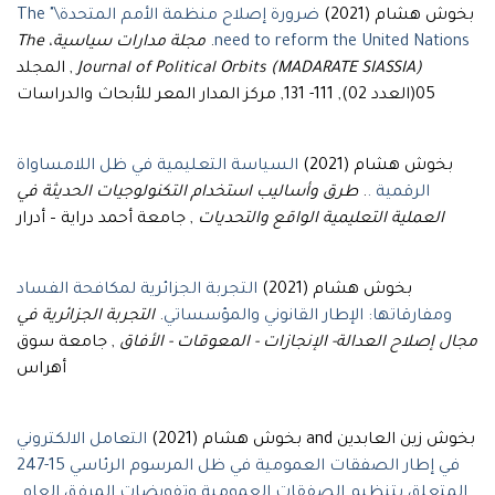
بخوش هشام (2021)
ضرورة إصلاح منظمة الأمم المتحدة\" The
مجلة مدارات سياسية، The
.
need to reform the United Nations
, المجلد
Journal of Political Orbits (MADARATE SIASSIA)
05(العدد 02), 111- 131, مركز المدار المعر للأبحاث والدراسات
بخوش هشام (2021)
السياسة التعليمية في ظل اللامساواة
طرق وأساليب استخدام التكنولوجيات الحديثة في
.
الرقمية .
العملية التعليمية الواقع والتحديات
, جامعة أحمد دراية – أدرار
بخوش هشام (2021)
التجربة الجزائرية لمكافحة الفساد
التجربة الجزائرية في
.
ومفارقاتها: الإطار القانوني والمؤسساتي
مجال إصلاح العدالة- الإنجازات - المعوقات - الأفاق
, جامعة سوق
أهراس
بخوش زين العابدين and بخوش هشام (2021)
التعامل الالكتروني
في إطار الصفقات العمومية في ظل المرسوم الرئاسي 15-247
.
المتعلق بتنظيم الصفقات العمومية وتفويضات المرفق العام