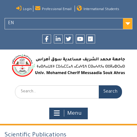
Skip
Login
Professional Email
International Students
to
content
EN
Facebook
LinkedIn
twitter
youtube
researchgate
Search:
Menu
Scientific Publications