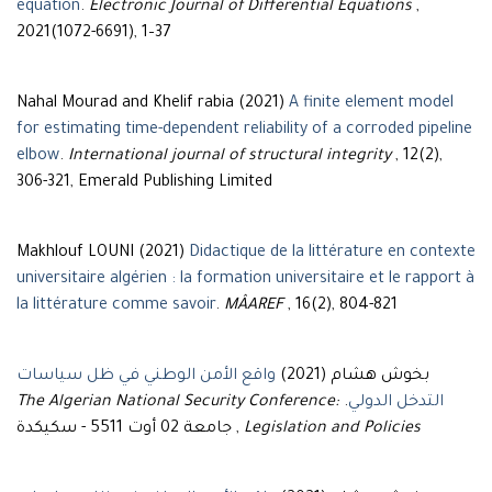
equation
.
Electronic Journal of Differential Equations
,
2021(1072-6691), 1–37
Nahal Mourad and Khelif rabia (2021)
A finite element model
for estimating time-dependent reliability of a corroded pipeline
elbow
.
International journal of structural integrity
, 12(2),
306-321, Emerald Publishing Limited
Makhlouf LOUNI (2021)
Didactique de la littérature en contexte
universitaire algérien : la formation universitaire et le rapport à
la littérature comme savoir
.
MÂAREF
, 16(2), 804-821
بخوش هشام (2021)
واقع الأمن الوطني في ظل سياسات
The Algerian National Security Conference:
.
التدخل الدولي
, جامعة 02 أوت 5511 - سكيكدة
Legislation and Policies