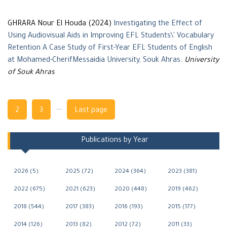
GHRARA Nour El Houda (2024)
Investigating the Effect of
Using Audiovisual Aids in Improving EFL Students\' Vocabulary
Retention A Case Study of First-Year EFL Students of English
at Mohamed-CherifMessaidia University, Souk Ahras
.
University
of Souk Ahras
Navigation
...
2
3
Last page
Publications by Year
2026 (5)
2025 (72)
2024 (364)
2023 (381)
2022 (675)
2021 (623)
2020 (448)
2019 (462)
2018 (544)
2017 (383)
2016 (193)
2015 (177)
2014 (126)
2013 (82)
2012 (72)
2011 (33)