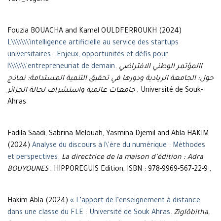
Tarf_ Algérie
Fouzia BOUACHA and Kamel OULDFERROUKH (2024)
L\\\\\\\'intelligence artificielle au service des startups
universitaires : Enjeux, opportunités et défis pour
l\\\\\\\'entrepreneuriat de demain
.
االمؤتمر الوطني الافتراضي
حول: الجامعة الريادية ودورها في تحقيق التنمية المستدامة: نماذج
جامعات عالمية واستشراف لحالة الجزائر
, Université de Souk-
Ahras
Fadila Saadi, Sabrina Melouah, Yasmina Djemil and Abla HAKIM
(2024)
Analyse du discours à l\'ère du numérique : Méthodes
et perspectives
.
La directrice de la maison d’édition : Adra
BOUYOUNES
, HIPPOREGUIS Edition, ISBN : 978-9969-567-22-9 ,
Hakim Abla (2024)
« L’apport de l’enseignement à distance
dans une classe du FLE : Université de Souk Ahras
.
Ziglôbitha,