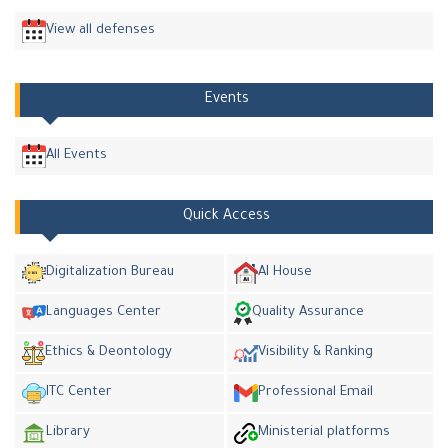
View all defenses
Events
All Events
Quick Access
Digitalization Bureau
AI House
Languages Center
Quality Assurance
Ethics & Deontology
Visibility & Ranking
ITC Center
Professional Email
Library
Ministerial platforms