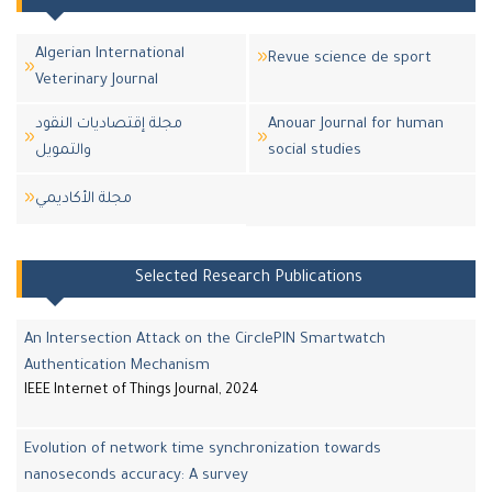
Algerian International
Revue science de sport
Veterinary Journal
مجلة إقتصاديات النقود
Anouar Journal for human
والتمويل
social studies
مجلة اﻷكاديمي
Selected Research Publications
An Intersection Attack on the CirclePIN Smartwatch
Authentication Mechanism
IEEE Internet of Things Journal, 2024
Evolution of network time synchronization towards
nanoseconds accuracy: A survey