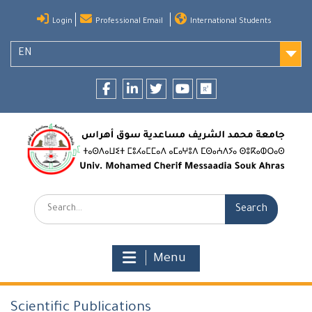
Skip
Login
Professional Email
International Students
to
content
EN
Facebook
LinkedIn
twitter
youtube
researchgate
Search:
Menu
Scientific Publications